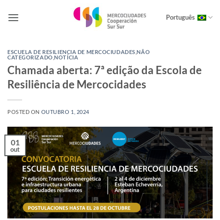
Skip
to
Português
content
ESCUELA DE RESILIENCIA DE MERCOCIUDADES
,
NÃO
CATEGORIZADO
,
NOTÍCIA
Chamada aberta: 7ª edição da Escola de
Resiliência de Mercocidades
POSTED ON
OUTUBRO 1, 2024
01
out