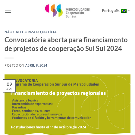
Skip
to
Português
content
NÃO CATEGORIZADO
,
NOTÍCIA
Convocatória aberta para financiamento
de projetos de cooperação Sul Sul 2024
POSTED ON
ABRIL 9, 2024
09
abr