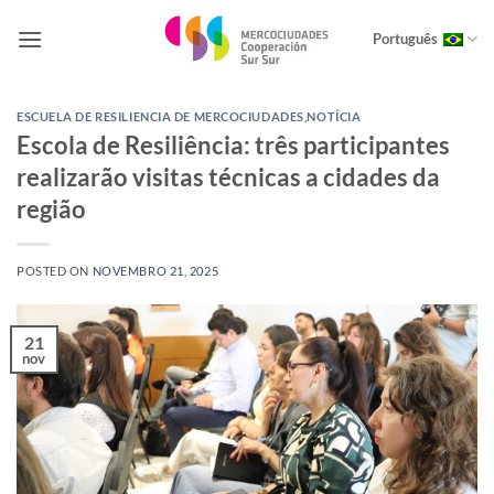
Skip
to
Português
content
ESCUELA DE RESILIENCIA DE MERCOCIUDADES
,
NOTÍCIA
Escola de Resiliência: três participantes
realizarão visitas técnicas a cidades da
região
POSTED ON
NOVEMBRO 21, 2025
21
nov