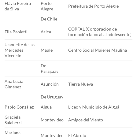
Flávia Pereira
Porto
Prefeitura de Porto Alegre
da Silva
Alegre
De Chile
CORFAL (Corporación de
Elia Paoletti
Arica
formación laboral al adolescente)
Jeannette de las
Mercedes
Maule
Centro Social Mujeres Maulina
Vicencio
De
Paraguay
Ana Lucia
Asunción
Tierra Nueva
Giménez
De Uruguay
Pablo González
Aiguá
Liceo y Municipio de Aiguá
Graciela
Montevideo
Amigos del Viento
Salaberri
Mariana
Montevideo
El Abrojo