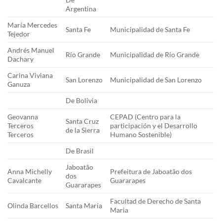
Argentina
María Mercedes
Santa Fe
Municipalidad de Santa Fe
Tejedor
Andrés Manuel
Río Grande
Municipalidad de Río Grande
Dachary
Carina Viviana
San Lorenzo
Municipalidad de San Lorenzo
Ganuza
De Bolivia
Geovanna
CEPAD (Centro para la
Santa Cruz
Terceros
participación y el Desarrollo
de la Sierra
Terceros
Humano Sostenible)
De Brasil
Jaboatão
Anna Michelly
Prefeitura de Jaboatão dos
dos
Cavalcante
Guararapes
Guararapes
Facultad de Derecho de Santa
Olinda Barcellos
Santa María
Maria