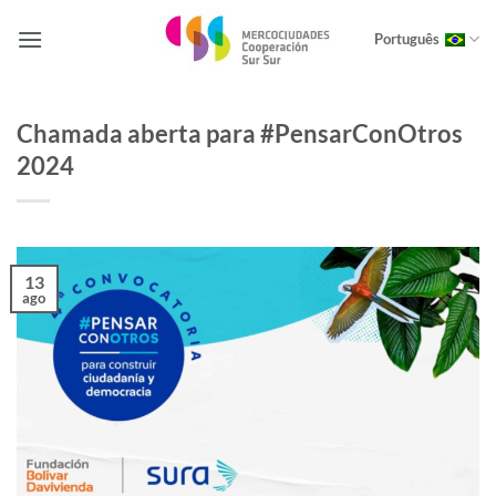
Skip
to
Português
content
Chamada aberta para #PensarConOtros
2024
13
ago