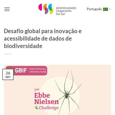
Skip
to
Português
content
Desafio global para inovação e
acessibilidade de dados de
biodiversidade
26
ago