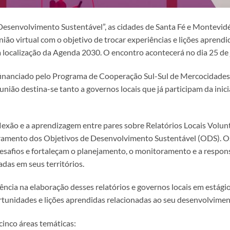
Desenvolvimento Sustentável”, as cidades de Santa Fé e Montevi
nião virtual com o objetivo de trocar experiências e lições aprend
a localização da Agenda 2030. O encontro acontecerá no dia 25 de
 financiado pelo Programa de Cooperação Sul-Sul de Mercocidades
união destina-se tanto a governos locais que já participam da ini
flexão e a aprendizagem entre pares sobre Relatórios Locais Volu
oramento dos Objetivos de Desenvolvimento Sustentável (ODS). O
esafios e fortaleçam o planejamento, o monitoramento e a responsa
as em seus territórios.
iência na elaboração desses relatórios e governos locais em estági
ortunidades e lições aprendidas relacionadas ao seu desenvolvimen
cinco áreas temáticas: