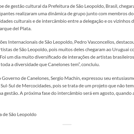
 de gestão cultural da Prefeitura de São Leopoldo, Brasil, chegar
ticipantes realizaram uma dinâmica de grupo junto com membros 
idades culturais e de intercâmbio entre a delegação e os vizinhos d
arque del Plata.
ções Internacionais de São Leopoldo, Pedro Vasconcellos, destaco
rtistas de São Leopoldo, pois muitos deles chegaram ao Uruguai 
oi um dia muito diversificado de interações de artistas brasileiro
toda a diversidade que Canelones tem”, concluiu.
 do Governo de Canelones, Sergio Machín, expressou seu entusiasm
l-Sul de Mercocidades, pois se trata de um projeto que não tem a
a gestão. A próxima fase do intercâmbio será em agosto, quando a
ra de São Leopoldo