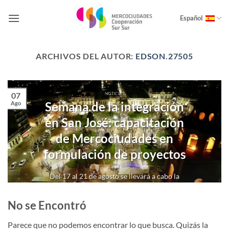
Saltar
al
Español
contenido
ARCHIVOS DEL AUTOR:
EDSON.27505
07
NOTICIAS
Semana de la integración
Ago
en San José: capacitación
de Mercociudades en
formulación de proyectos
Del 17 al 21 de agosto se llevará a cabo la
primera etapa de la [...]
No se Encontró
CONTINUAR LEYENDO
→
Parece que no podemos encontrar lo que busca. Quizás la