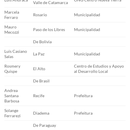
Valle de Catamarca
Marcela
Rosario
Municipalidad
Ferraro
Mauro
Paso de los Libres
Municipalidad
Mecozzi
De Bolivia
Luis Casiano
La Paz
Municipalidad
Salas
Rosmery
Centro de Estudios y Apoyo
El Alto
Quispe
al Desarrollo Local
De Brasil
Andrea
Santana
Recife
Prefeitura
Barbosa
Solange
Diadema
Prefeitura
Ferrarezi
De Paraguay