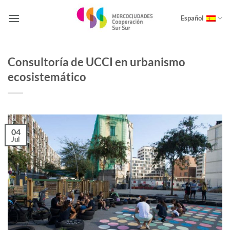
Saltar
al
Español
contenido
Consultoría de UCCI en urbanismo
ecosistemático
04
Jul