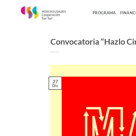
Saltar
al
PROGRAMA
FINANC
contenido
Convocatoria “Hazlo Ci
27
Dic