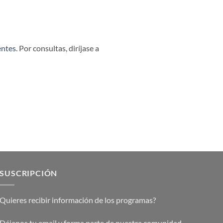
entes
. Por consultas, diríjase a
SUSCRIPCIÓN
Quieres recibir información de los programas?
Déjanos tu email y forma parte de nuestra comunidad.