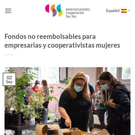
Saltar
al
Español
contenido
Fondos no reembolsables para
empresarias y cooperativistas mujeres
02
Sep