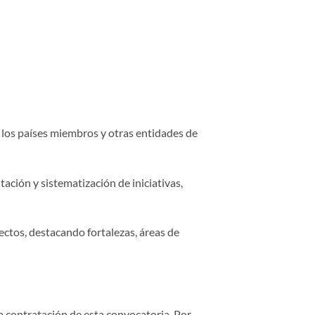
r los países miembros y otras entidades de
ción y sistematización de iniciativas,
yectos, destacando fortalezas, áreas de
a contratación de esta convocatoria. Por