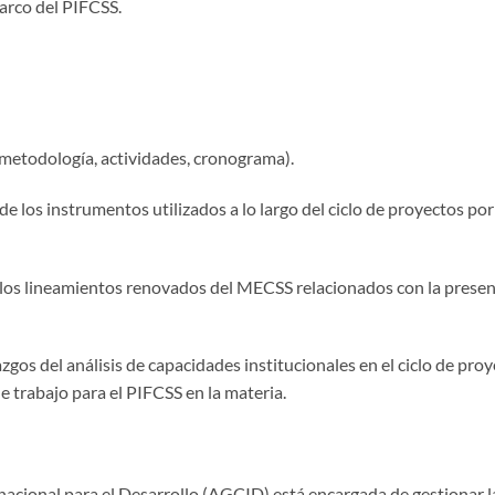
marco del PIFCSS.
, metodología, actividades, cronograma).
e los instrumentos utilizados a lo largo del ciclo de proyectos po
s lineamientos renovados del MECSS relacionados con la presenta
gos del análisis de capacidades institucionales en el ciclo de pro
 trabajo para el PIFCSS en la materia.
acional para el Desarrollo (AGCID) está encargada de gestionar l