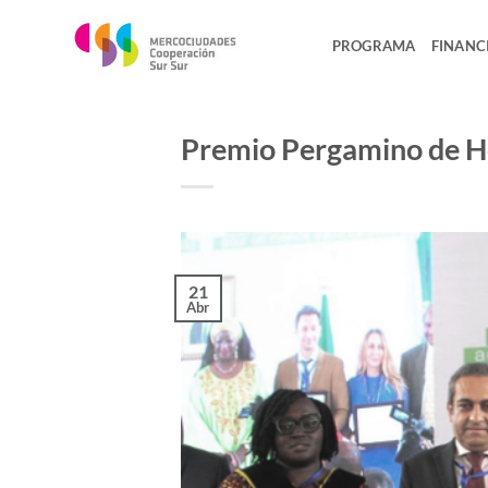
Saltar
al
PROGRAMA
FINANC
contenido
Premio Pergamino de Hon
21
Abr