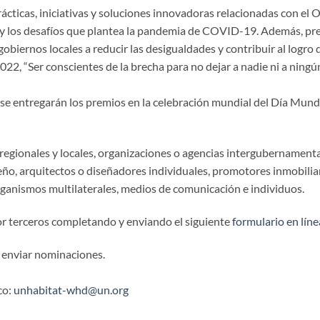
rácticas, iniciativas y soluciones innovadoras relacionadas con el
O
y los desafíos que plantea la pandemia de COVID-19. Además, prest
gobiernos locales a reducir las desigualdades y contribuir al logro 
2022, “Ser
conscientes
de la brecha para no dejar a nadie ni a ningún
se entregarán los premios en la celebración mundial del Día Mundi
gionales y locales, organizaciones o agencias intergubernamentales
seño, arquitectos o diseñadores individuales, promotores inmobilia
rganismos multilaterales, medios de comunicación e individuos.
or terceros completando y enviando el siguiente
formulario en líne
 enviar nominaciones.
co:
unhabitat-whd@un.org