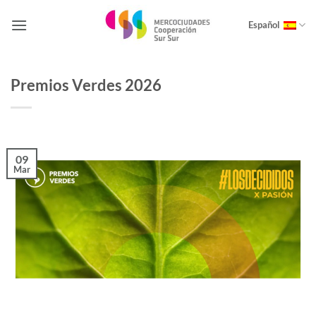
Saltar
al
Español
contenido
Premios Verdes 2026
09
Mar