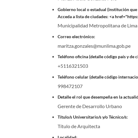
Gobierno local o estadual (institución qu
Acceda a lista de ciudades: <a href="htt
Municipalidad Metropolitana de Lima
Correo electrónico:
maritza.gonzales@munlima.gob.pe
Teléfono oficina (detalle código país y de c
+5116321503
Teléfono celular (detalle código internacio
998472107
Detalle el rol que desempeña en la actuali
Gerente de Desarrollo Urbano
Título/s Universitario/s y/o Técnico/s:
Título de Arquitecta
Localidad: