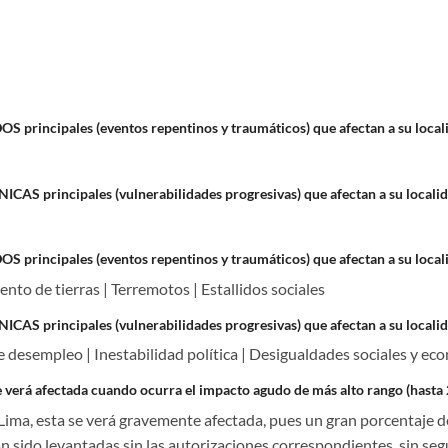
rincipales (eventos repentinos y traumáticos) que afectan a su locali
S principales (vulnerabilidades progresivas) que afectan a su localid
rincipales (eventos repentinos y traumáticos) que afectan a su local
nto de tierras | Terremotos | Estallidos sociales
S principales (vulnerabilidades progresivas) que afectan a su localid
de desempleo | Inestabilidad política | Desigualdades sociales y ec
 verá afectada cuando ocurra el impacto agudo de más alto rango (hast
 Lima, esta se verá gravemente afectada, pues un gran porcentaje de
n sido levantadas sin las autorizaciones correspondientes, sin segui