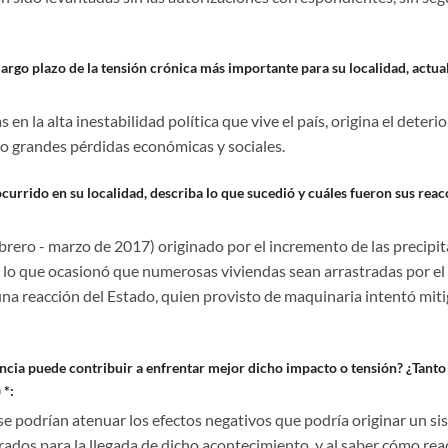
argo plazo de la tensión crónica más importante para su localidad, actua
en la alta inestabilidad política que vive el país, origina el deteri
do grandes pérdidas económicas y sociales.
currido en su localidad, describa lo que sucedió y cuáles fueron sus reac
rero - marzo de 2017) originado por el incremento de las precipitac
lo que ocasionó que numerosas viviendas sean arrastradas por el 
na reacción del Estado, quien provisto de maquinaria intentó mit
ncia puede contribuir a enfrentar mejor dicho impacto o tensión? ¿Tanto
 *:
se podrían atenuar los efectos negativos que podría originar un s
rados para la llegada de dicho acontecimiento, y al saber cómo re