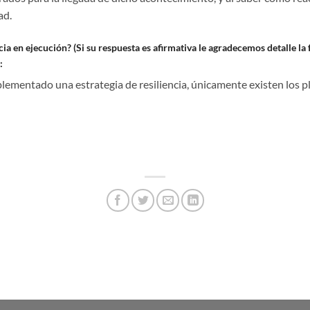
ad.
cia en ejecución? (Si su respuesta es afirmativa le agradecemos detalle la
:
ementado una estrategia de resiliencia, únicamente existen los pl