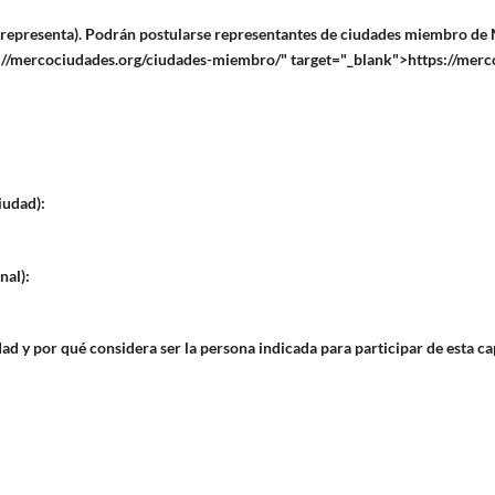
e representa). Podrán postularse representantes de ciudades miembro de 
ps://mercociudades.org/ciudades-miembro/" target="_blank">https://me
iudad):
nal):
dad y por qué considera ser la persona indicada para participar de esta ca