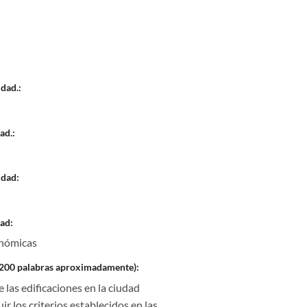
dad.:
ad.:
idad:
ad:
onómicas
a 200 palabras aproximadamente):
 las edificaciones en la ciudad
r los criterios establecidos en las