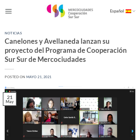
Saltar
al
Español
contenido
NOTICIAS
Canelones y Avellaneda lanzan su
proyecto del Programa de Cooperación
Sur Sur de Mercociudades
POSTED ON
MAYO 21, 2021
21
May