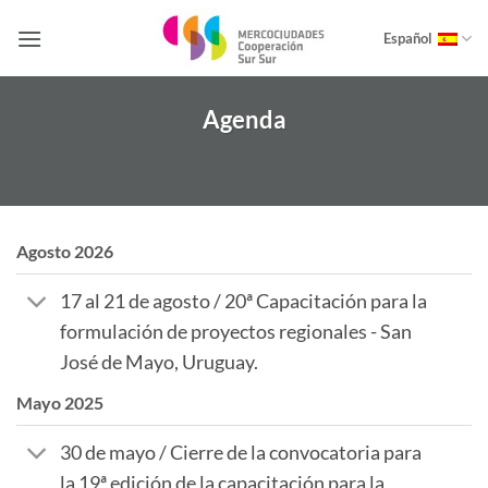
Saltar
al
Español
contenido
Agenda
Agosto 2026
17 al 21 de agosto / 20ª Capacitación para la
formulación de proyectos regionales - San
José de Mayo, Uruguay.
Mayo 2025
30 de mayo / Cierre de la convocatoria para
la 19ª edición de la capacitación para la